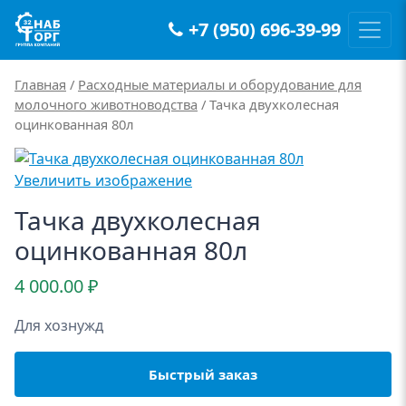
+7 (950) 696-39-99
Main Navigation
Главная
/
Расходные материалы и оборудование для
молочного животноводства
/ Тачка двухколесная
оцинкованная 80л
Увеличить изображение
Тачка двухколесная
оцинкованная 80л
4 000.00
₽
Для хознужд
Быстрый заказ