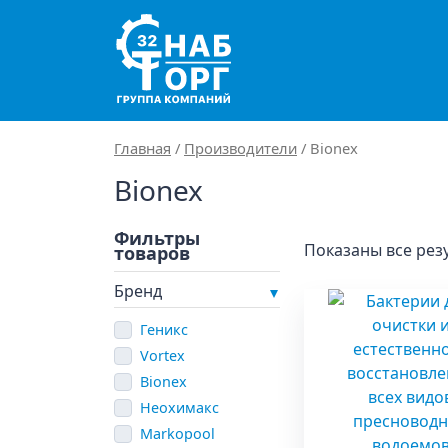
Main Navigation
Главная
/
Производители
/ Bionex
Bionex
Показаны все резу
Бренд
Геникс
Vortex
Bionex
Неохимакс
Markopool