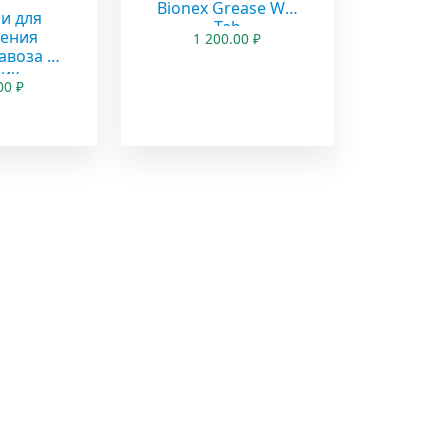
Bionex Grease WT-
и для
Tab
ения
1 200.00
₽
авоза и
их
.00
₽
еских
дов
одства