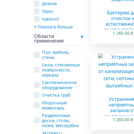
Дезков
Терес
Бактерии д
очистки 
Vaktiriol
естественн
Показать больше
восстановле
1 260.00
₽
всех видо
Области
применения
пресновод
водоемо
Пол, мебель,
стены
Окна, стеклянные
поверхности,
зеркала
Сантехническое
оборудование
Очистка труб
Устранени
Уборочный
неприятн
инвентарь
запахов о
Разделочные
канализаци
1 260.00
₽
доски, столы,
й сети, септ
ножи, мясорубки
и выгребных
Экспресс-