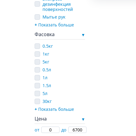
дезинфекция
поверхностей
Мытье рук
Показать больше
Фасовка
0.5кг
1кг
5кг
0.5л
1л
1.5л
5л
30кг
Показать больше
Цена
от
до