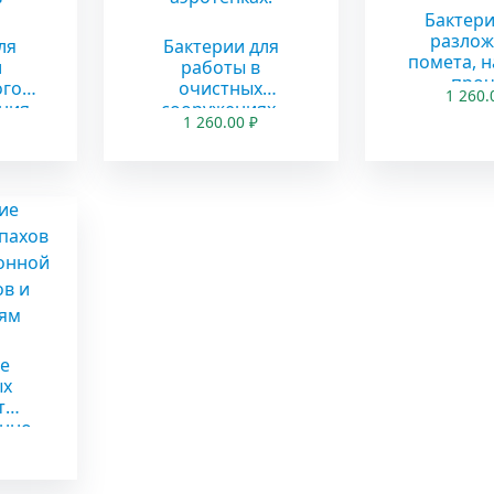
Бактери
разлож
ля
Бактерии для
помета, н
и
работы в
проч
ого
очистных
1 260
органич
ния
сооружениях,
1 260.00
₽
отхо
в
станциях
животнов
ных
биологической
в
очистки, лагунах,
аэротенках.
е
ых
т
онно
иков
 ям