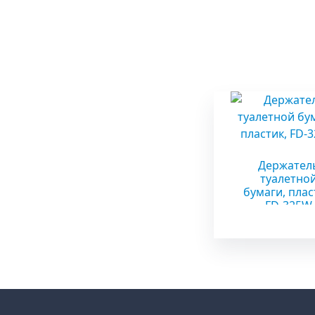
Держател
туалетно
бумаги, плас
FD-325W