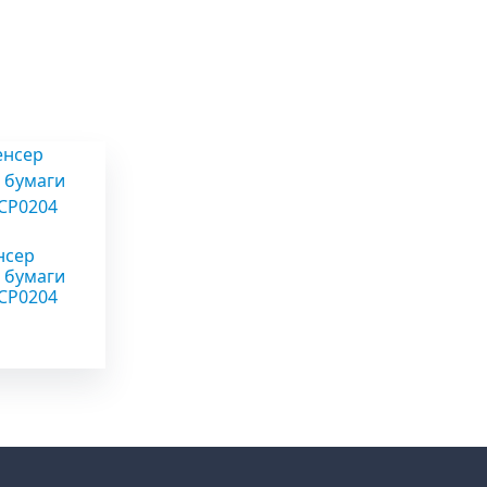
ы
нсер
 бумаги
 CP0204