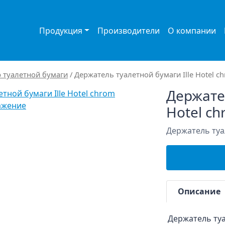
Продукция
Производители
О компании
 туалетной бумаги
/ Держатель туалетной бумаги Ille Hotel c
Держател
ажение
Hotel c
Держатель туа
Описание
Держатель ту