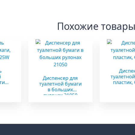
Похожие товар
ь
Диспе
й
туалетной
Диспенсер для
тик,
пластик,
туалетной бумаги
в больших
рулонах 21050