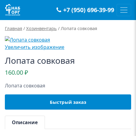
+7 (950) 696-39-99
Main Navigation
Главная
/
Хозинвентарь
/ Лопата совковая
Увеличить изображение
Лопата совковая
160.00
₽
Лопата совковая
Быстрый заказ
Описание