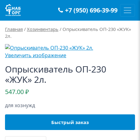
+7 (950) 696-39-99
Main Navigation
Главная
/
Хозинвентарь
/ Опрыскиватель ОП-230 «ЖУК»
2л.
Увеличить изображение
Опрыскиватель ОП-230
«ЖУК» 2л.
547.00
₽
для хознужд
Быстрый заказ