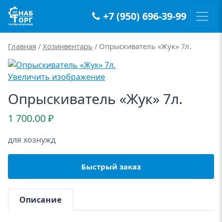
+7 (950) 696-39-99
Main Navigation
Главная
/
Хозинвентарь
/ Опрыскиватель «Жук» 7л.
Увеличить изображение
Опрыскиватель «Жук» 7л.
1 700.00
₽
для хознужд
Быстрый заказ
Описание