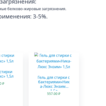
 загрязнения:
мые белково-жировые загрязнения.
рименения: 3-5%.
ы
 стирки
с» 1,5л
Гель для стирки с
бактериями«Ник
00
₽
а-Люкс Энзим»
1,5л
557.00
₽