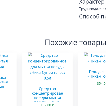
Характер
Трудноудаляе
Способ п
Похожие товар
Гель для
«Ника-Люк
ика
ытья
354.
мл
Средство
концентрирован
ное для мытья
посуды «Ника-
132.00
₽