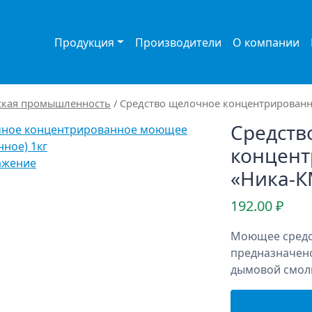
Продукция
Производители
О компании
ская промышленность
/ Средство щелочное концентрированн
Средств
концен
ажение
«Ника-К
192.00
₽
Моющее средс
предназначено
дымовой смолы