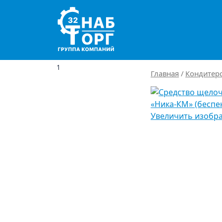
Main Navigation
1
Главная
/
Кондитер
Увеличить изобр