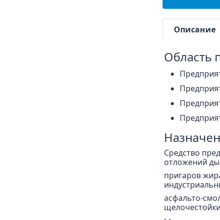
Описание
Область 
Предприя
Предприя
Предприят
Предприя
Назначен
Средство пред
отложений ды
пригаров жира
индустриальны
асфальто-смо
щелочестойки