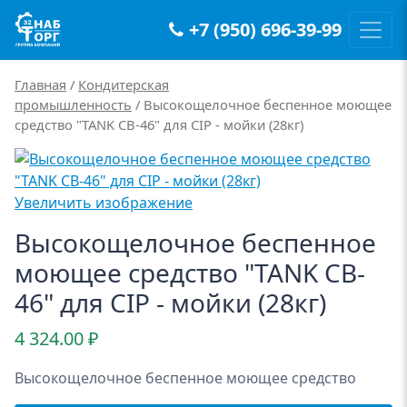
+7 (950) 696-39-99
Main Navigation
Главная
/
Кондитерская
промышленность
/ Высокощелочное беспенное моющее
средство "TANK CB-46" для CIP - мойки (28кг)
Увеличить изображение
Высокощелочное беспенное
моющее средство "TANK CB-
46" для CIP - мойки (28кг)
4 324.00
₽
Высокощелочное беспенное моющее средство