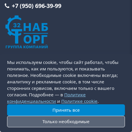
+7 (950) 696-39-99
Мы используем cookie, чтобы сайт работал, чтобы
Пользовательское соглашение
Политика cookie
понимать, как им пользуются, и показывать
Политика конфиденциальности
Оферта
полезное. Необходимые cookie включены всегда;
Условия возврата и обмена товара
аналитику и рекламные cookie, в том числе
Доставка и оплата
сторонних сервисов, включаем только с вашего
согласия. Подробнее — в
Политике
© 2016-2026 СнабТорг32. Разработка:
RusCreative
конфиденциальности
и
Политике cookie
.
Принять все
Только необходимые