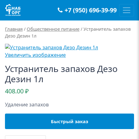
+7 (950) 696-39-99
Main Navigation
Главная
/
Общественное питание
/ Устранитель запахов
Дезо Дезин 1л
Увеличить изображение
Устранитель запахов Дезо
Дезин 1л
408.00
₽
Удаление запахов
Быстрый заказ