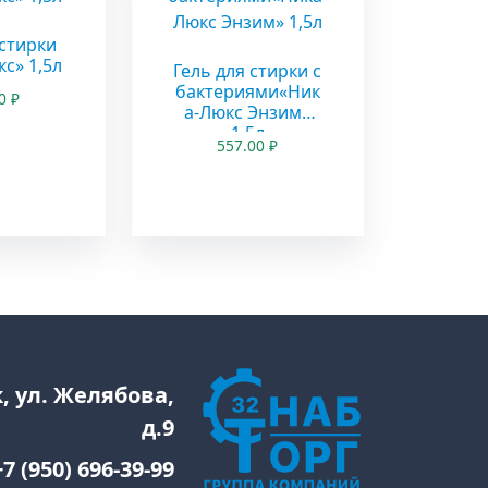
 стирки
с» 1,5л
Гель для стирки с
бактериями«Ник
00
₽
а-Люкс Энзим»
1,5л
557.00
₽
к, ул. Желябова,
д.9
+7 (950) 696-39-99