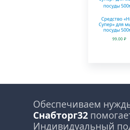
Средство «Н
Супер» для м
посуды 500
99.00
₽
Обеспечиваем нужды
Снабторг32
помогае
Индивидуальный по