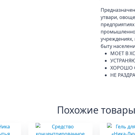
Предназначено
утвари, овоще
предприятиях
промышленнос
учреждениях, 
быту населен
МОЕТ В 
УСТРАНЯЮ
ХОРОШО 
НЕ РАЗДР
Похожие товар