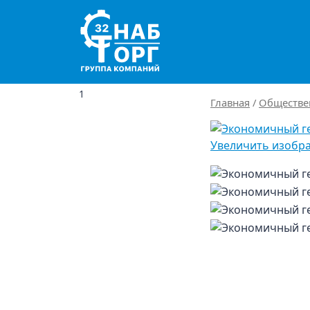
Main Navigation
1
Главная
/
Обществе
Увеличить изобр