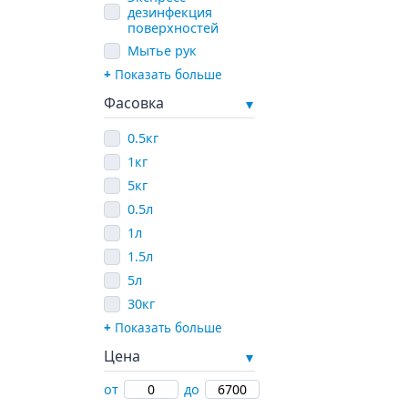
дезинфекция
поверхностей
Мытье рук
Показать больше
Фасовка
0.5кг
1кг
5кг
0.5л
1л
1.5л
5л
30кг
Показать больше
Цена
от
до