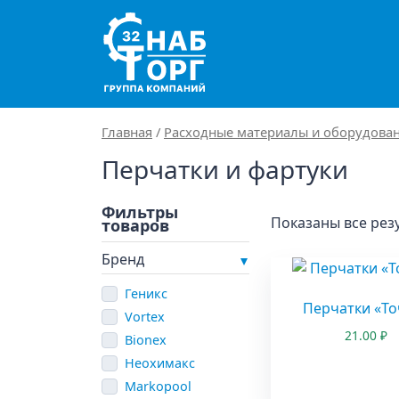
Main Navigation
Главная
/
Расходные материалы и оборудован
Перчатки и фартуки
Показаны все резу
Бренд
Геникс
Перчатки «То
Vortex
21.00
₽
Bionex
Неохимакс
Markopool