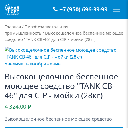
+7 (950) 696-39-99
Main Navigation
Главная
/
Пивобезалкогольная
промышленность
/ Высокощелочное беспенное моющее
средство "TANK CB-46" для CIP - мойки (28кг)
Увеличить изображение
Высокощелочное беспенное
моющее средство "TANK CB-
46" для CIP - мойки (28кг)
4 324.00
₽
Высокощелочное беспенное моющее средство