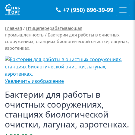
+7 (950) 696-39-99
Main Navigation
Главная
/
Птицеперерабатывающая
промышленность
/ Бактерии для работы в очистных
сооружениях, станциях биологической очистки, лагунах,
аэротенках.
Увеличить изображение
Бактерии для работы в
очистных сооружениях,
станциях биологической
очистки, лагунах, аэротенках.