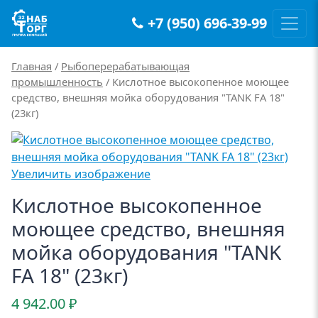
+7 (950) 696-39-99
Main Navigation
Главная
/
Рыбоперерабатывающая
промышленность
/ Кислотное высокопенное моющее
средство, внешняя мойка оборудования "TANK FA 18"
(23кг)
Увеличить изображение
Кислотное высокопенное
моющее средство, внешняя
мойка оборудования "TANK
FA 18" (23кг)
4 942.00
₽