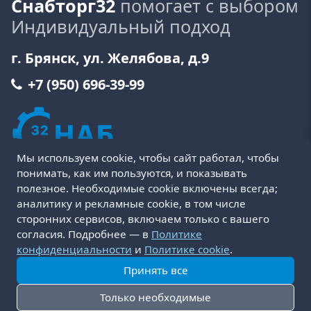
Снабторг32
помогает с выбором
Индивидуальный подход
г. Брянск, ул. Желябова, д.9
+7 (950) 696-39-99
Мы используем cookie, чтобы сайт работал, чтобы
понимать, как им пользуются, и показывать
полезное. Необходимые cookie включены всегда;
аналитику и рекламные cookie, в том числе
сторонних сервисов, включаем только с вашего
Пользовательское соглашение
Политика cookie
согласия. Подробнее — в
Политике
Политика конфиденциальности
Оферта
конфиденциальности
и
Политике cookie
.
Условия возврата и обмена товара
Принять все
Доставка и оплата
Только необходимые
© 2016-2026 СнабТорг32. Разработка:
RusCreative