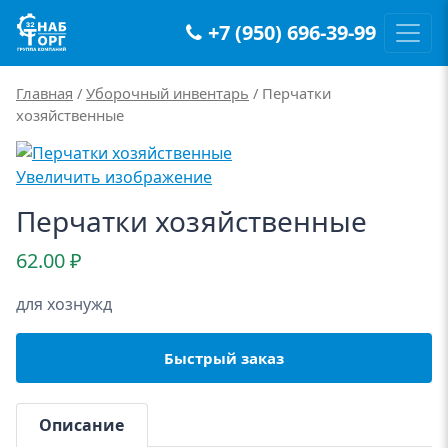
+7 (950) 696-39-99
Main Navigation
Главная
/
Уборочный инвентарь
/ Перчатки
хозяйственные
Увеличить изображение
Перчатки хозяйственные
62.00
₽
для хознужд
Быстрый заказ
Описание