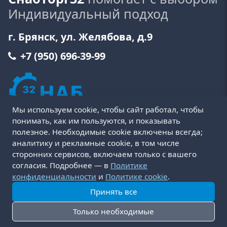
Индивидуальный подход
г. Брянск, ул. Желябова, д.9
+7 (950) 696-39-99
Мы используем cookie, чтобы сайт работал, чтобы
понимать, как им пользуются, и показывать
полезное. Необходимые cookie включены всегда;
аналитику и рекламные cookie, в том числе
сторонних сервисов, включаем только с вашего
Пользовательское соглашение
Политика cookie
согласия. Подробнее — в
Политике
Политика конфиденциальности
Оферта
конфиденциальности
и
Политике cookie
.
Условия возврата и обмена товара
Принять все
Доставка и оплата
Только необходимые
© 2016-2026 СнабТорг32. Разработка:
RusCreative