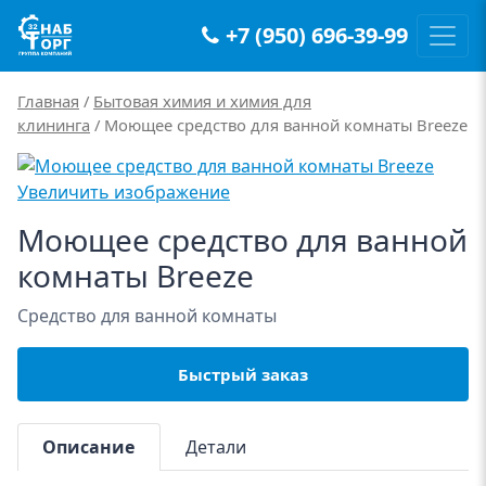
+7 (950) 696-39-99
Main Navigation
Главная
/
Бытовая химия и химия для
клининга
/ Моющее средство для ванной комнаты Breeze
Увеличить изображение
Моющее средство для ванной
комнаты Breeze
Средство для ванной комнаты
Быстрый заказ
Описание
Детали