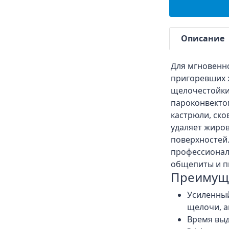
Описание
Для мгновенно
пригоревших 
щелочестойки
пароконвектом
кастрюли, ско
удаляет жиро
поверхностей.
профессионал
общепиты и п
Преимуще
Усиленный
щелочи, а
Время выд