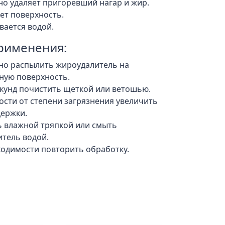
о удаляет пригоревший нагар и жир.
ет поверхность.
вается водой.
рименения:
но распылить жироудалитель на
ную поверхность.
екунд почистить щеткой или ветошью.
ости от степени загрязнения увеличить
ержки.
 влажной тряпкой или смыть
тель водой.
одимости повторить обработку.
ы