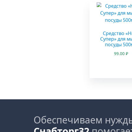
Средство «Н
Супер» для м
посуды 500
99.00
₽
Обеспечиваем нужды
Снабторг32
помогае