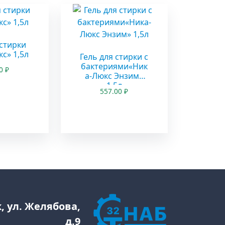
 стирки
с» 1,5л
Гель для стирки с
бактериями«Ник
00
₽
а-Люкс Энзим»
1,5л
557.00
₽
к, ул. Желябова,
д.9