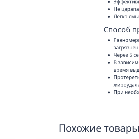
Эффективн
Не царапа
Легко смы
Способ п
Равномер
загрязнен
Через 5 с
В зависим
время выд
Протереть
жироудали
При необх
Похожие товар