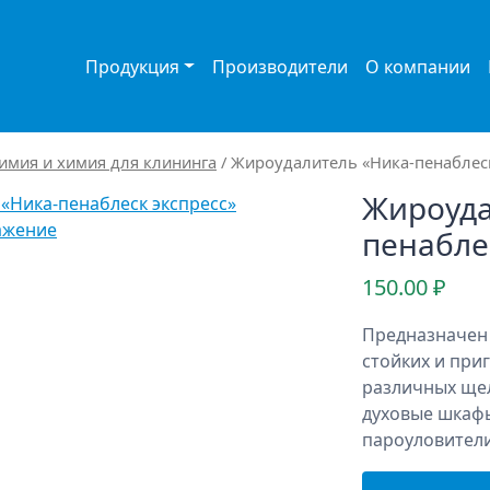
Продукция
Производители
О компании
имия и химия для клининга
/ Жироудалитель «Ника-пенаблеск
Жироуда
ажение
пенабле
150.00
₽
Предназначен 
стойких и при
различных щел
духовые шкафы
пароуловители,