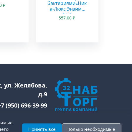
бактериями«Ник
00
₽
а-Люкс Энзим»
1,5л
557.00
₽
к, ул. Желябова,
д.9
+7 (950) 696-39-99
одимые
Принять все
Только необходимые
шего
-2026 СнабТорг32. Разработка:
RusCreative