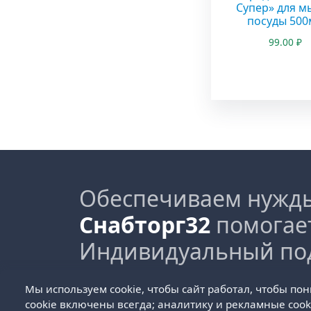
Супер» для м
посуды 500
99.00
₽
Обеспечиваем нужды
Снабторг32
помогае
Индивидуальный по
Мы используем cookie, чтобы сайт работал, чтобы по
Пользовательское соглашение
Политика
cookie включены всегда; аналитику и рекламные cook