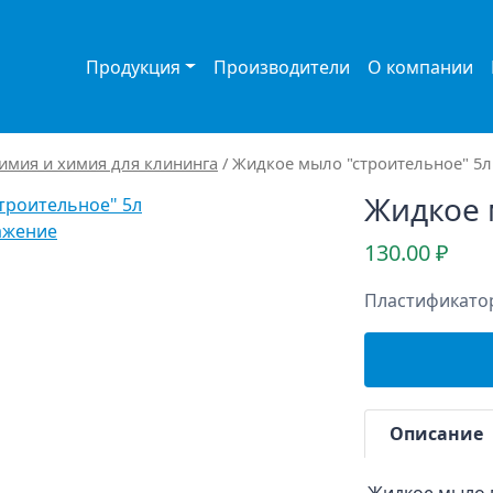
Продукция
Производители
О компании
имия и химия для клининга
/ Жидкое мыло "строительное" 5л
Жидкое 
ажение
130.00
₽
Пластификатор
Описание