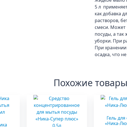
Жидкое мыло 
5 л применяет
как добавка д
растворов, бе
смеси. Может 
посуды, а так 
уборки. При р
При хранении
осадка, что не
Похожие товар
Гель для
«Ника-Люк
ика