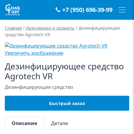
+7 (950) 696-39-99
Main Navigation
Главная
/
Дезковрики и дезматы
/ Дезинфицирующее
средство Agrotech VR
Увеличить изображение
Дезинфицирующее средство
Agrotech VR
Дезинфицирующее средство
Быстрый заказ
Описание
Детали