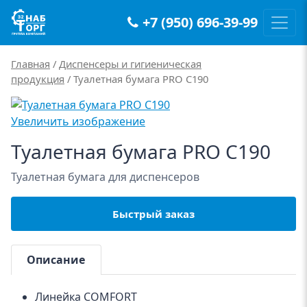
+7 (950) 696-39-99
Main Navigation
Главная
/
Диспенсеры и гигиеническая
продукция
/ Туалетная бумага PRO C190
Увеличить изображение
Туалетная бумага PRO C190
Туалетная бумага для диспенсеров
Быстрый заказ
Описание
Линейка COMFORT