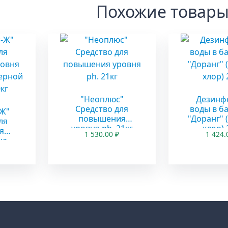
Похожие товар
"Неоплюс"
Дезинф
Средство для
воды в б
-Ж"
повышения
"Доранг" 
ля
уровня ph. 21кг
хлор) 
я
1 530.00
₽
1 424
на
ной
кг