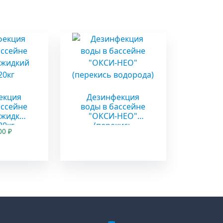
ы
екция
Дезинфекция
ассейне
воды в бассейне
(жидкий
"ОКСИ-НЕО"
20кг
(перекись
.00
₽
водорода)