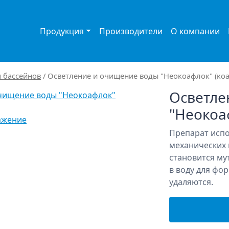
Продукция
Производители
О компании
 бассейнов
/ Осветление и очищение воды "Неокоафлок" (коа
Осветле
"Неокоаф
ажение
Препарат испо
механических 
становится му
в воду для фо
удаляются.