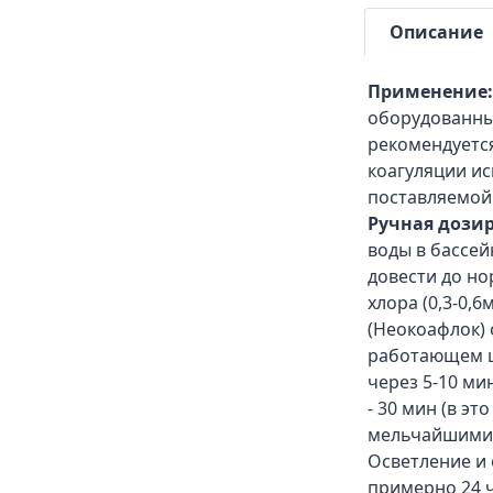
Описание
Применение
оборудованны
рекомендуется
коагуляции и
поставляемой
Ручная дозир
воды в бассе
довести до но
хлора (0,3-0,
(Неокоафлок)
работающем ц
через 5-10 ми
- 30 мин (в эт
мельчайшими 
Осветление и
примерно 24 ч