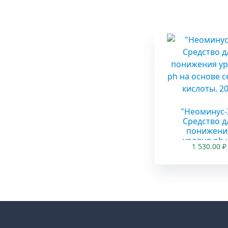
"Неоминус
Средство д
понижени
уровня ph 
1 530.00
₽
основе сер
кислоты. 20