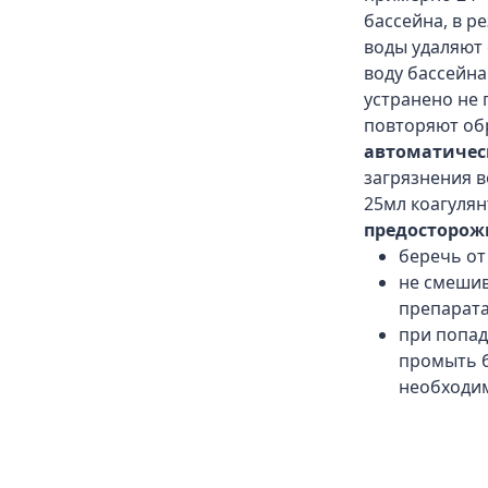
бассейна, в р
воды удаляют
воду бассейна
устранено не
повторяют об
автоматичес
загрязнения в
25мл коагулян
предосторож
беречь от
не смешив
препарат
при попад
промыть 
необходим