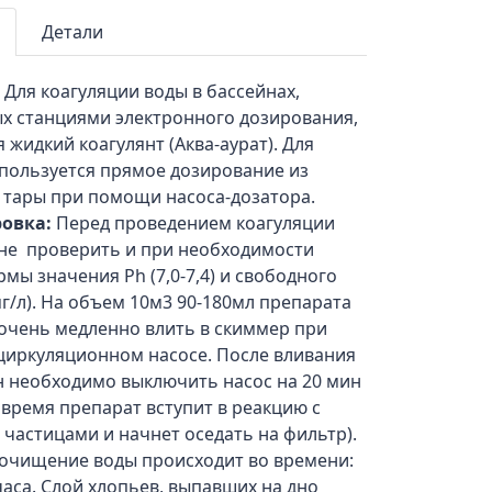
Детали
:
Для коагуляции воды в бассейнах,
х станциями электронного дозирования,
 жидкий коагулянт (Аква-аурат). Для
спользуется прямое дозирование из
 тары при помощи насоса-дозатора.
овка:
Перед проведением коагуляции
йне проверить и при необходимости
рмы значения Ph (7,0-7,4) и свободного
6мг/л). На объем 10м3 90-180мл препарата
 очень медленно влить в скиммер при
иркуляционном насосе. После вливания
н необходимо выключить насос на 20 мин
о время препарат вступит в реакцию с
частицами и начнет оседать на фильтр).
 очищение воды происходит во времени:
аса. Слой хлопьев, выпавших на дно