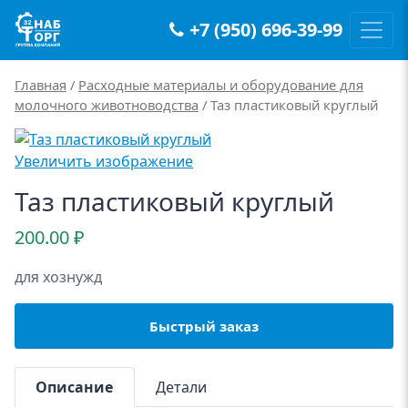
+7 (950) 696-39-99
Main Navigation
Главная
/
Расходные материалы и оборудование для
молочного животноводства
/ Таз пластиковый круглый
Увеличить изображение
Таз пластиковый круглый
200.00
₽
для хознужд
Быстрый заказ
Описание
Детали