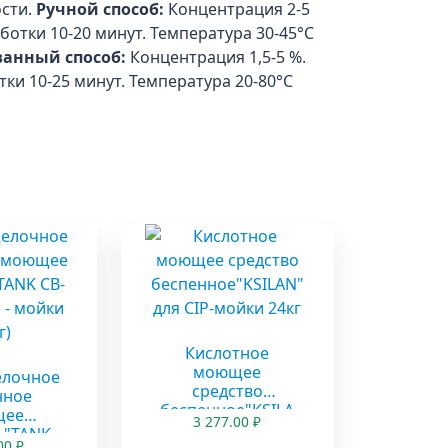
сти.
Ручной способ:
Концентрация 2-5
ботки 10-20 минут. Температура 30-45°С
анный способ:
Концентрация 1,5-5 %.
ки 10-25 минут. Температура 20-80°С
ы
Кислотное
моющее
лочное
средство
нное
беспенное"KSILA
щее
3 277.00
₽
N" для CIP-мойки
 "TANK
.00
₽