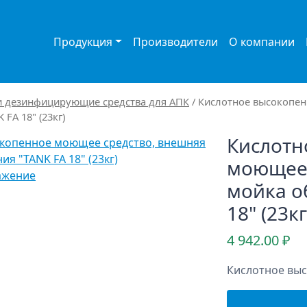
Продукция
Производители
О компании
 дезинфицирующие средства для АПК
/ Кислотное высокопен
FA 18" (23кг)
Кислотн
моющее 
ажение
мойка о
18" (23кг
4 942.00
₽
Кислотное вы