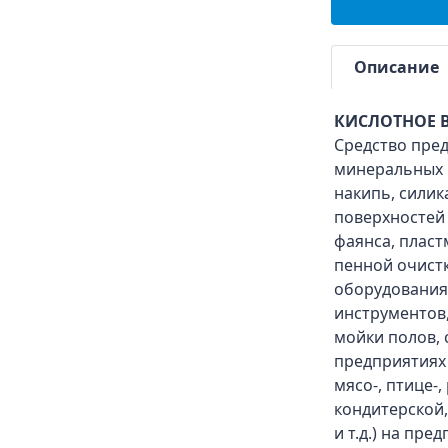
Описание
КИСЛОТНОЕ 
Средство пре
минеральных 
накипь, силик
поверхностей 
фаянса, пласт
пенной очист
оборудования,
инструментов,
мойки полов,
предприятиях
мясо-, птице
кондитерской
и т.д.) на пре