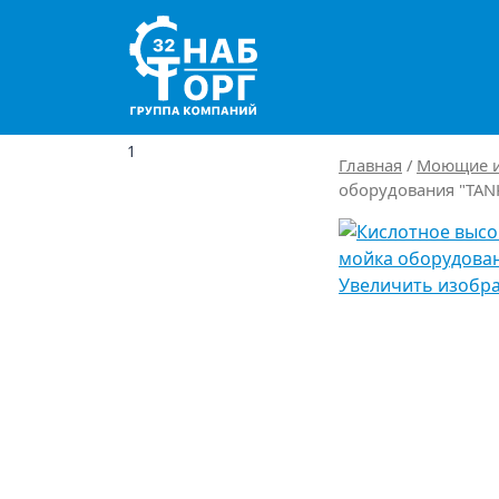
Main Navigation
1
Главная
/
Моющие и
оборудования "TANK 
Увеличить изобр