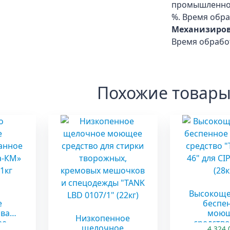
промышленно
%. Время обра
Механизиров
Время обработ
Похожие товар
Высокоще
е
беспе
ован
мою
Низкопенное
ее
средство
щелочное
4 324