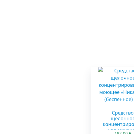
Средство
щелочно
концентрир
ное моющ
192.00
₽