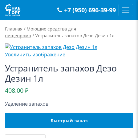
+7 (950) 696-39-99
Main Navigation
Главная
/
Моющие средства для
пищепрома
/ Устранитель запахов Дезо Дезин 1л
Увеличить изображение
Устранитель запахов Дезо
Дезин 1л
408.00
₽
Удаление запахов
Быстрый заказ