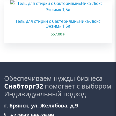
Гель для стирки с бактериями«Ника-Люкс
Энзим» 1,5л
557.00
₽
Обеспечиваем нужды бизнеса
Снабторг32
помогает с выбором
Индивидуальный подход
г. Брянск, ул. Желябова, д.9
+7 (950) 696-39-99