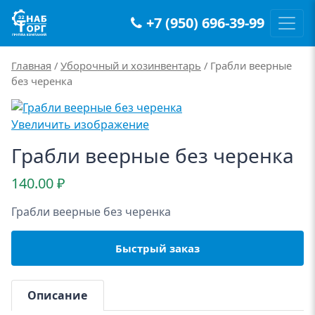
+7 (950) 696-39-99
Main Navigation
Главная
/
Уборочный и хозинвентарь
/ Грабли веерные
без черенка
Увеличить изображение
Грабли веерные без черенка
140.00
₽
Грабли веерные без черенка
Быстрый заказ
Описание