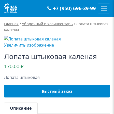
+7 (950) 696-39-99
Main Navigation
Главная
/
Уборочный и хозинвентарь
/ Лопата штыковая
каленая
Увеличить изображение
Лопата штыковая каленая
170.00
₽
Лопата штыковая
Быстрый заказ
Описание