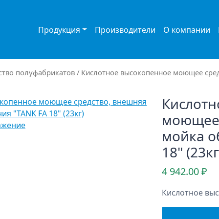
Продукция
Производители
О компании
ство полуфабрикатов
/ Кислотное высокопенное моющее сред
Кислотн
моющее 
ажение
мойка о
18" (23кг
4 942.00
₽
Кислотное вы