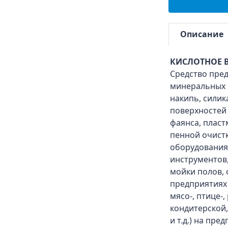
Описание
КИСЛОТНОЕ 
Средство пре
минеральных 
накипь, силик
поверхностей 
фаянса, пласт
пенной очист
оборудования,
инструментов,
мойки полов,
предприятиях
мясо-, птице
кондитерской
и т.д.) на пре