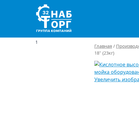
Main Navigation
1
Главная
/
Производ
18" (23кг)
Увеличить изобр