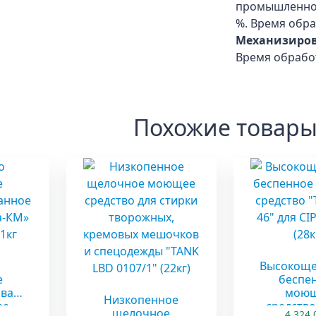
промышленно
%. Время обра
Механизиров
Время обработ
Похожие товар
Высокоще
е
беспе
ован
мою
Низкопенное
ее
средство
щелочное
4 324