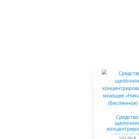
Средство
щелочно
концентрир
ное моющ
192.00
₽