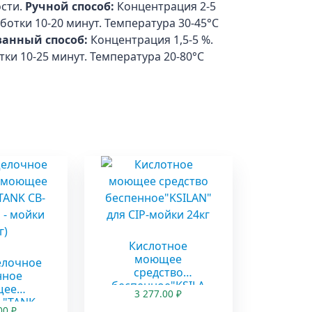
сти.
Ручной способ:
Концентрация 2-5
ботки 10-20 минут. Температура 30-45°С
анный способ:
Концентрация 1,5-5 %.
ки 10-25 минут. Температура 20-80°С
ы
Кислотное
моющее
лочное
средство
нное
беспенное"KSILA
щее
3 277.00
₽
N" для CIP-мойки
 "TANK
.00
₽